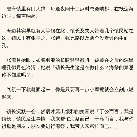
碧海镇里有口大鐘，每逢夜间十二点时总会响起，在抵达海
边时，鐘声响起。
海边其实早就有人等候在此，镇长及夫人带着几个镇民站在
这，镇民里有张平之、张镜、张允路以及两个没看过的生面
孔。
张海月抬眼，如鸦羽般的长睫轻轻颤抖，被藏在之后的深黑
瞳孔似月色冷清，她说「镇长先生这是在做什么？海祭的禁忌
你不知道吗？」
气氛一下就凝固起来，像是只要再一点小摩擦就会立刻点燃
起来。
镇长沉默一会，然后才露出缓和的笑容说「于公而言，我是
镇长，镇民发生事情，我来帮忙海祭而已，于私而言，我与你
祖母是朋友，朋友要进行海祭，我带人来帮忙而已。」