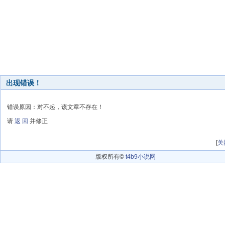
出现错误！
错误原因：对不起，该文章不存在！
请
返 回
并修正
[
关
版权所有©
t4b9小说网