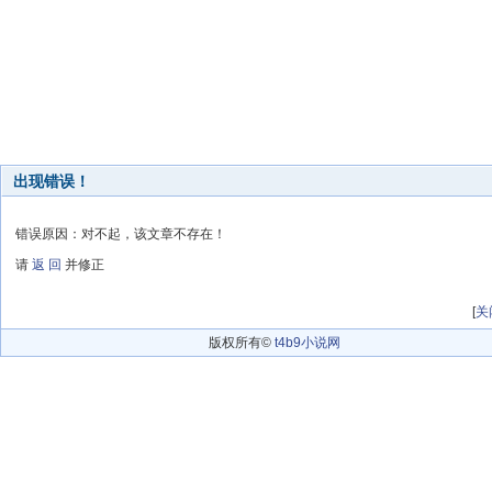
出现错误！
错误原因：对不起，该文章不存在！
请
返 回
并修正
[
关
版权所有©
t4b9小说网