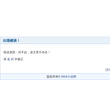
出现错误！
错误原因：对不起，该文章不存在！
请
返 回
并修正
[
关
版权所有©
t4b9小说网