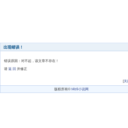
出现错误！
错误原因：对不起，该文章不存在！
请
返 回
并修正
[
关
版权所有©
t4b9小说网