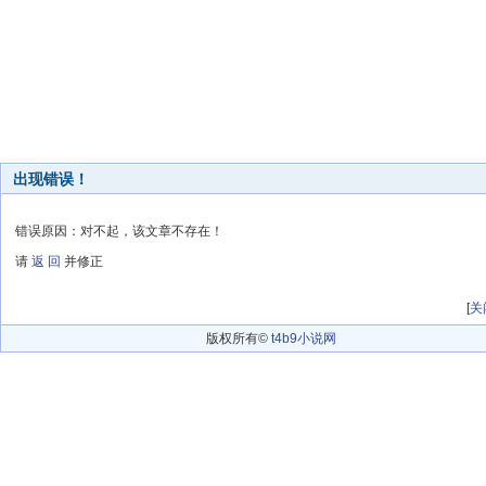
出现错误！
错误原因：对不起，该文章不存在！
请
返 回
并修正
[
关
版权所有©
t4b9小说网