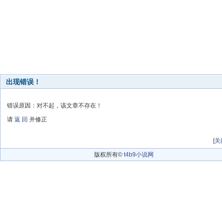
出现错误！
错误原因：对不起，该文章不存在！
请
返 回
并修正
[
关
版权所有©
t4b9小说网