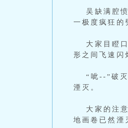
吴缺满腔愤怒
一极度疯狂的
大家目瞪口呆
形之间飞速闪
“呲--”破
湮灭。
大家的注意力
地画卷已然湮