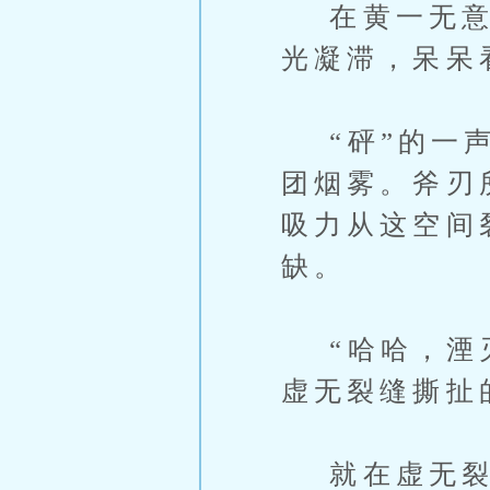
在黄一无意中
光凝滞，呆呆
“砰”的一声
团烟雾。斧刃
吸力从这空间
缺。
“哈哈，湮灭
虚无裂缝撕扯
就在虚无裂