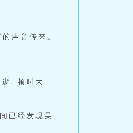
愕的声音传来。
, 顿时大
间已经发现吴