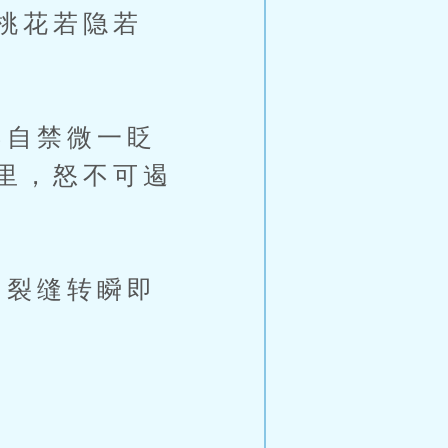
桃花若隐若
自禁微一眨
里，怒不可遏
裂缝转瞬即