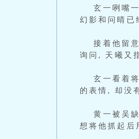
玄一咧嘴一笑
幻影和问晴已
接着他留意到
询问, 天曦
玄一看着将黄
的表情, 却没
黄一被吴缺一
想将他抓起后