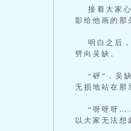
接着大家心中
影给他画的那
明白之后，黄
劈向吴缺。
“砰”，吴缺
无损地站在那
“呀呀呀……
以大家无法想