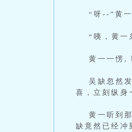
“呀--”黄
“咦，黄一弟
黄一一愣, 
吴缺忽然发现
喜，立刻纵身
黄一听到那熟
缺竟然已经冲