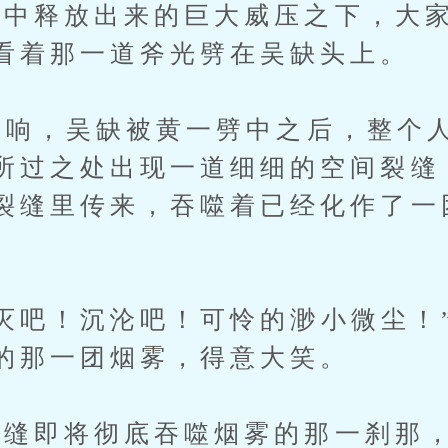
释放出来的巨大威压之下，大家
看着那一道斧光劈在吴缺头上。
响，吴缺被黄一劈中之后，整个
所过之处出现一道细细的空间裂缝
裂缝里传来，吞噬着已经化作了一
吧！沉沦吧！可怜的渺小微尘！
的那一团烟雾，得意大笑。
缝即将彻底吞噬烟雾的那一刹那，