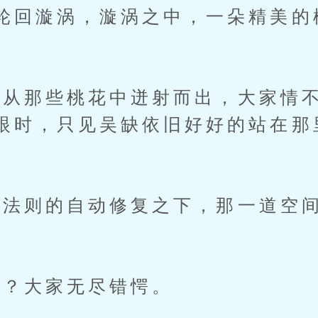
轮回漩涡，漩涡之中，一朵精美的
从那些桃花中迸射而出，大家情不
眼时，只见吴缺依旧好好的站在那
法则的自动修复之下，那一道空间
？大家无尽错愕。