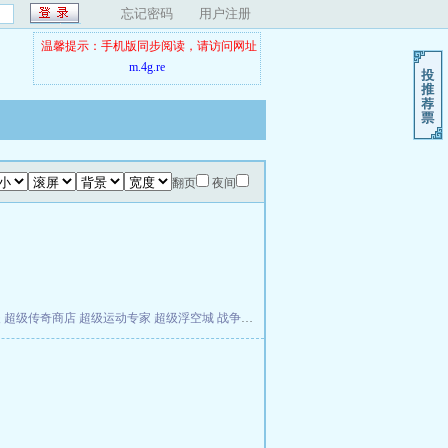
忘记密码
用户注册
温馨提示：手机版同步阅读，请访问网址
m.4g.re
翻页
夜间
夫
超级传奇商店
超级运动专家
超级浮空城
战争天堂
混元道纪
教练万岁
都市全能巨星