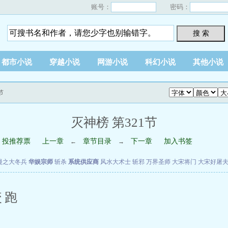
账号：
密码：
搜 索
都市小说
穿越小说
网游小说
科幻小说
其他小说
节
灭神榜 第321节
投推荐票
上一章
章节目录
下一章
加入书签
←
→
漫之大冬兵
华娱宗师
斩杀
系统供应商
风水大术士
斩邪
万界圣师
大宋将门
大宋好屠
咬跑