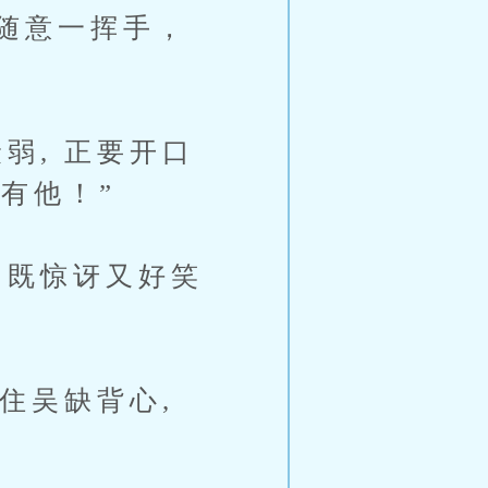
 随意一挥手，
, 正要开口
有他！”
既惊讶又好笑
住吴缺背心,