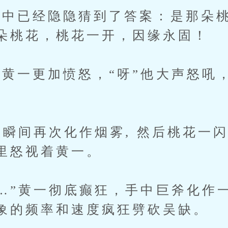
已经隐隐猜到了答案：是那朵桃
朵桃花，桃花一开，因缘永固！
一更加愤怒，“呀”他大声怒吼
瞬间再次化作烟雾, 然后桃花一闪
里怒视着黄一。
”黄一彻底癫狂，手中巨斧化作一
象的频率和速度疯狂劈砍吴缺。