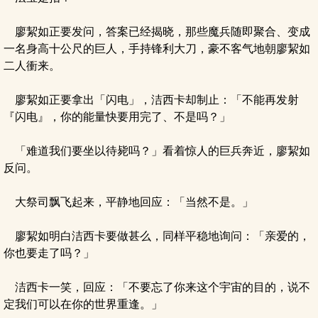
廖絜如正要发问，答案已经揭晓，那些魔兵随即聚合、变成
一名身高十公尺的巨人，手持锋利大刀，豪不客气地朝廖絜如
二人衝来。
廖絜如正要拿出「闪电」，洁西卡却制止：「不能再发射
『闪电』，你的能量快要用完了、不是吗？」
「难道我们要坐以待毙吗？」看着惊人的巨兵奔近，廖絜如
反问。
大祭司飘飞起来，平静地回应：「当然不是。」
廖絜如明白洁西卡要做甚么，同样平稳地询问：「亲爱的，
你也要走了吗？」
洁西卡一笑，回应：「不要忘了你来这个宇宙的目的，说不
定我们可以在你的世界重逢。」