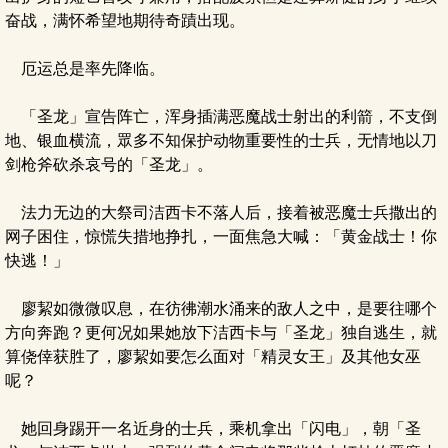
奋战，满怀希望地期待奇蹟出现。
厄运总是率先降临。
「圣龙」宣告阵亡，浑身插满恶魔战士射出的利箭，不支倒
地、银血横流，眾多不知保护动物重要性的士兵，无情地以刀
剑枪斧砍杀哀号的「圣龙」。
法力无边的大祭司洁西卡不落人后，接着被恶魔士兵撒出的
网子困住，惊慌失措地挣扎，一面焦急大喊：「黄金战士！你
快逃！」
廖絜如微微叹息，在彷彿潮水涌来的敌人之中，是要往哪个
方向奔跑？更何况如果她放下洁西卡与「圣龙」独自逃生，就
算侥倖获胜了，廖絜如要怎么面对「精灵女王」及其他女巫
呢？
她回身踢开一名近身的士兵，乘机拿出「闪电」，朝「圣