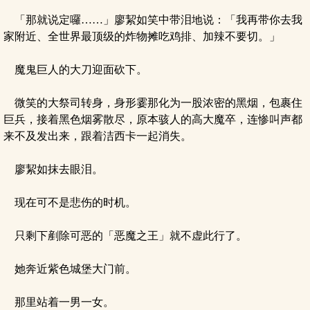
「那就说定囉……」廖絜如笑中带泪地说：「我再带你去我
家附近、全世界最顶级的炸物摊吃鸡排、加辣不要切。」
魔鬼巨人的大刀迎面砍下。
微笑的大祭司转身，身形霎那化为一股浓密的黑烟，包裹住
巨兵，接着黑色烟雾散尽，原本骇人的高大魔卒，连惨叫声都
来不及发出来，跟着洁西卡一起消失。
廖絜如抹去眼泪。
现在可不是悲伤的时机。
只剩下剷除可恶的「恶魔之王」就不虚此行了。
她奔近紫色城堡大门前。
那里站着一男一女。