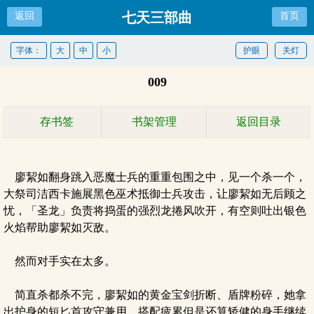
七天三部曲
返回
首页
字体：
大
中
小
护眼
关灯
009
存书签
书架管理
返回目录
廖絜如翻身跳入恶魔士兵的重重包围之中，见一个杀一个，
大祭司洁西卡施展黑色巫术抵御士兵攻击，让廖絜如无后顾之
忧，「圣龙」负责将捣蛋的强烈龙捲风吹开，有空则吐出银色
火焰帮助廖絜如灭敌。
然而对手实在太多。
简直杀都杀不完，廖絜如的黄金宝剑折断、盾牌粉碎，她拿
出护身的短匕首攻守兼用，搭配疲累但是还算矫健的身手继续