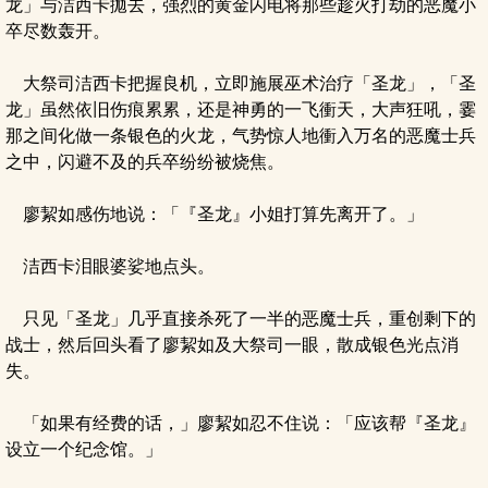
龙」与洁西卡拋去，强烈的黄金闪电将那些趁火打劫的恶魔小
卒尽数轰开。
大祭司洁西卡把握良机，立即施展巫术治疗「圣龙」，「圣
龙」虽然依旧伤痕累累，还是神勇的一飞衝天，大声狂吼，霎
那之间化做一条银色的火龙，气势惊人地衝入万名的恶魔士兵
之中，闪避不及的兵卒纷纷被烧焦。
廖絜如感伤地说：「『圣龙』小姐打算先离开了。」
洁西卡泪眼婆娑地点头。
只见「圣龙」几乎直接杀死了一半的恶魔士兵，重创剩下的
战士，然后回头看了廖絜如及大祭司一眼，散成银色光点消
失。
「如果有经费的话，」廖絜如忍不住说：「应该帮『圣龙』
设立一个纪念馆。」