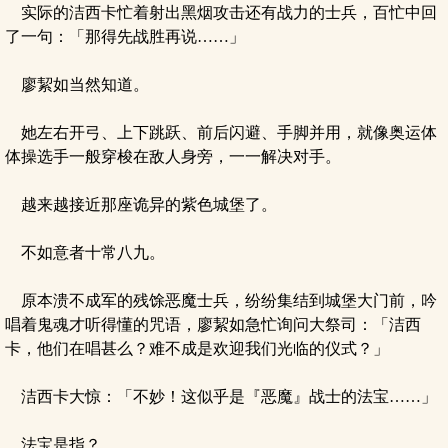
实际的洁西卡忙着射出黑烟攻击还有战力的士兵，百忙中回
了一句：「那得先战胜再说……」
廖絜如当然知道。
她左右开弓、上下跳跃、前后闪避、手脚并用，就像奥运体
体操选手一般穿梭在敌人身旁，一一解决对手。
越来越接近那座诡异的紫色城堡了。
不如意者十常八九。
原本溃不成军的残馀恶魔士兵，纷纷集结到城堡大门前，吟
唱着鬼魂才听得懂的咒语，廖絜如急忙询问大祭司：「洁西
卡，他们在唱甚么？难不成是欢迎我们光临的仪式？」
洁西卡大惊：「不妙！这似乎是『恶魔』战士的法宝……」
法宝是指？