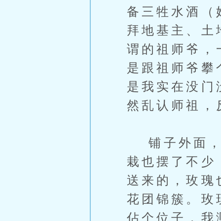
备三牲水酒（
拜地基主、土
谓的祖师爷，
是跟祖师爷攀
是我实在没门
然乱认师祖，
铺子外面，预
栽也摆了不少
送来的，玫瑰
花团锦簇。玫
佔个位子，我