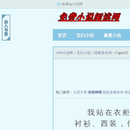
收藏4g小说网
首页
玄幻小说
修真小说
t4b9小说网
>
玄幻小说
>
国家算命局
> Capter2
热门推荐：
九层天界
绿茵峥嵘
我是杀毒软件
美
我站在衣柜前
衬衫、西装，