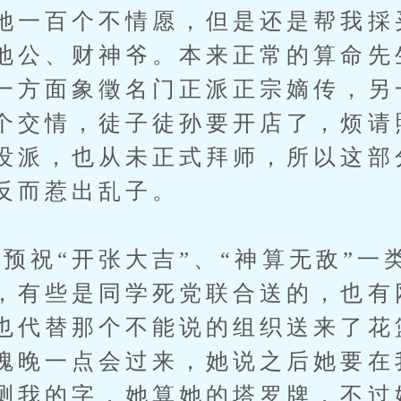
她一百个不情愿，但是还是帮我採
地公、财神爷。本来正常的算命先
一方面象徵名门正派正宗嫡传，另
个交情，徒子徒孙要开店了，烦请
没派，也从未正式拜师，所以这部
反而惹出乱子。
祝“开张大吉”、“神算无敌”一
，有些是同学死党联合送的，也有
也代替那个不能说的组织送来了花
瑰晚一点会过来，她说之后她要在
测我的字，她算她的塔罗牌，不过