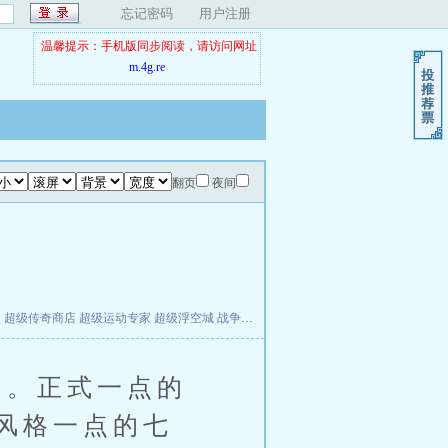
忘记密码
用户注册
温馨提示：手机版同步阅读，请访问网址
m.4g.re
翻页
夜间
夫
超级传奇商店
超级运动专家
超级浮空城
战争天堂
混元道纪
教练万岁
都市全能巨星
。正式一点的
风格一点的七