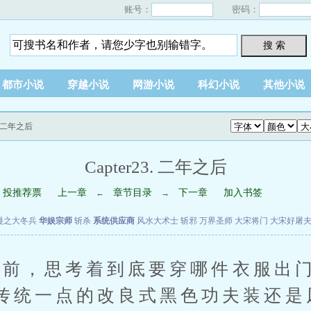
账号：
密码：
搜 索
都市小说
穿越小说
网游小说
科幻小说
其他小说
3. 二年之后
Capter23. 二年之后
投推荐票
上一章
章节目录
下一章
加入书签
←
→
漫之大冬兵
华娱宗师
斩杀
系统供应商
风水大术士
斩邪
万界圣师
大宋将门
大宋好屠
，思考着到底要穿哪件衣服出门
传统一点的改良式黑色功夫装还是